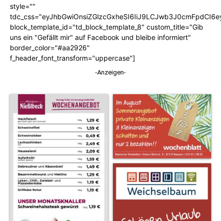
style=""
tdc_css="eyJhbGwiOnsiZGlzcGxheSI6IiJ9LCJwb3J0cmFpdCI6
block_template_id="td_block_template_8" custom_title="Gib
uns ein "Gefällt mir" auf Facebook und bleibe informiert"
border_color="#aa2926"
f_header_font_transform="uppercase"]
-Anzeigen-