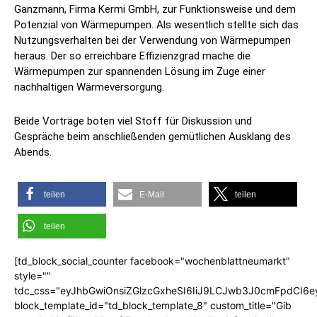
Ganzmann, Firma Kermi GmbH, zur Funktionsweise und dem
Potenzial von Wärmepumpen. Als wesentlich stellte sich das
Nutzungsverhalten bei der Verwendung von Wärmepumpen
heraus. Der so erreichbare Effizienzgrad mache die
Wärmepumpen zur spannenden Lösung im Zuge einer
nachhaltigen Wärmeversorgung.
Beide Vorträge boten viel Stoff für Diskussion und
Gespräche beim anschließenden gemütlichen Ausklang des
Abends.
teilen
E-Mail
teilen
teilen
[td_block_social_counter facebook="wochenblattneumarkt"
style=""
tdc_css="eyJhbGwiOnsiZGlzcGxheSI6IiJ9LCJwb3J0cmFpdCI6
block_template_id="td_block_template_8" custom_title="Gib