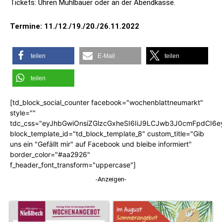
Tickets: Uhren Mühlbauer oder an der Abendkasse.
Termine: 11./12./19./20./26.11.2022
teilen
E-Mail
teilen
teilen
[td_block_social_counter facebook="wochenblattneumarkt"
style=""
tdc_css="eyJhbGwiOnsiZGlzcGxheSI6IiJ9LCJwb3J0cmFpdCI6
block_template_id="td_block_template_8" custom_title="Gib
uns ein "Gefällt mir" auf Facebook und bleibe informiert"
border_color="#aa2926"
f_header_font_transform="uppercase"]
-Anzeigen-