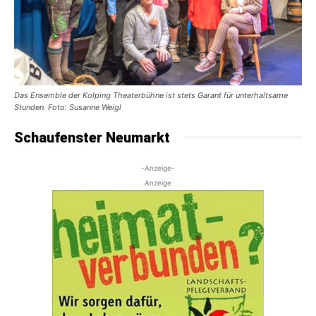
Das Ensemble der Kolping Theaterbühne ist stets Garant für unterhaltsame
Stunden. Foto: Susanne Weigl
Schaufenster Neumarkt
-Anzeige-
Anzeige