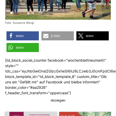
Foto: Susanne Weigl
teilen
E-Mail
teilen
teilen
[td_block_social_counter facebook="wochenblattneumarkt"
style=""
tdc_css="eyJhbGwiOnsiZGlzcGxheSI6IiJ9LCJwb3J0cmFpdCI6
block_template_id="td_block_template_8" custom_title="Gib
uns ein "Gefällt mir" auf Facebook und bleibe informiert"
border_color="#aa2926"
f_header_font_transform="uppercase"]
-Anzeigen-