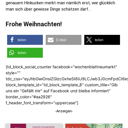
genauem Hinkucken merkt man nämlich erst, wie glücklich
man sich über gewisse Dinge schätzen darf…
Frohe Weihnachten!
teilen
E-Mail
teilen
teilen
[td_block_social_counter facebook="wochenblattneumarkt"
style=""
tdc_css="eyJhbGwiOnsiZGlzcGxheSI6IiJ9LCJwb3J0cmFpdCI6
block_template_id="td_block_template_8" custom_title="Gib
uns ein "Gefällt mir" auf Facebook und bleibe informiert"
border_color="#aa2926"
f_header_font_transform="uppercase"]
-Anzeigen-