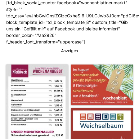
[td_block_social_counter facebook="wochenblattneumarkt"
style=""
tdc_css="eyJhbGwiOnsiZGlzcGxheSI6IiJ9LCJwb3J0cmFpdCI6
block_template_id="td_block_template_8" custom_title="Gib
uns ein "Gefällt mir" auf Facebook und bleibe informiert"
border_color="#aa2926"
f_header_font_transform="uppercase"]
-Anzeigen-