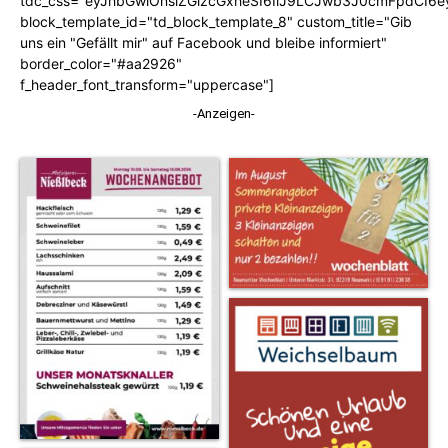
tdc_css="eyJhbGwiOnsiZGlzcGxheSI6IiJ9LCJwb3J0cmFpdCI6
block_template_id="td_block_template_8" custom_title="Gib
uns ein "Gefällt mir" auf Facebook und bleibe informiert"
border_color="#aa2926"
f_header_font_transform="uppercase"]
-Anzeigen-