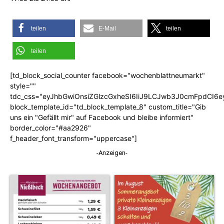
teilen
E-Mail
teilen
teilen
[td_block_social_counter facebook="wochenblattneumarkt"
style=""
tdc_css="eyJhbGwiOnsiZGlzcGxheSI6IiJ9LCJwb3J0cmFpdCI6
block_template_id="td_block_template_8" custom_title="Gib
uns ein "Gefällt mir" auf Facebook und bleibe informiert"
border_color="#aa2926"
f_header_font_transform="uppercase"]
-Anzeigen-