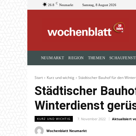
C
26.8
Neumarkt
Samstag, 8 August 2026
NEUMARKT
REGION
THEMEN
SCHAUFENST
Start
Kurz und wichtig
Städtischer Bauhof für den Winter
Städtischer Bauho
Winterdienst gerü
7. November 2022
Aktualisiert vo
KURZ UND WICHTIG
Wochenblatt Neumarkt