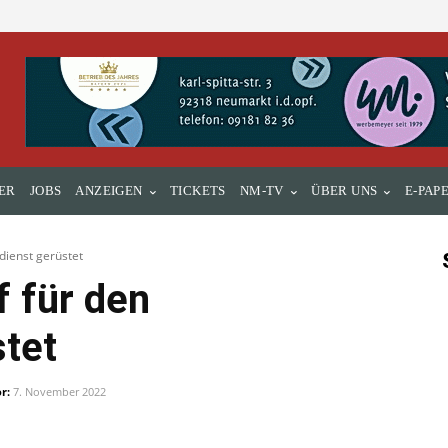
ER
JOBS
ANZEIGEN
TICKETS
NM-TV
ÜBER UNS
E-PAP
dienst gerüstet
f für den
stet
r:
7. November 2022