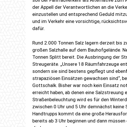
soll der Fahrradverkehr als Alternative zum 
der Appell der Verantwortlichen an die Verke
einzustellen und entsprechend Geduld mitzu
und im Verkehr eine vorsichtige, rücksicht
dafür.
Rund 2.000 Tonnen Salz lagern derzeit bis z
großen Salzhalle auf dem Bauhofgelände. Ne
Tonnen Splitt bereit. Die Ausbringung der St
Streugeräte. „Unsere 18 Räumfahrzeuge ent
sondern sie sind bestens gepflegt und ebenf
strapaziösen Einsätzen gewachsen sind“, bes
Gottschalk. Bisher war noch kein Einsatz no
erreicht haben, ab denen eine Salzstreuung e
Straßenbeleuchtung wird es für den Winterd
zwischen 0 Uhr und 5 Uhr demnächst keine 
Handtrupps kommt da eine große Herausford
bereits ab 3 Uhr beginnen und dann müssen d