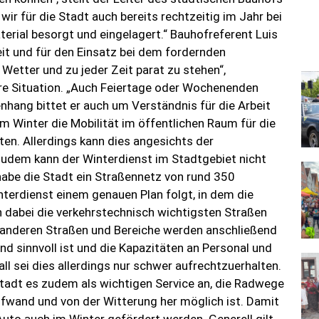
wir für die Stadt auch bereits rechtzeitig im Jahr bei
erial besorgt und eingelagert.“ Bauhofreferent Luis
eit und für den Einsatz bei dem fordernden
 Wetter und zu jeder Zeit parat zu stehen“,
re Situation. „Auch Feiertage oder Wochenenden
hang bittet er auch um Verständnis für die Arbeit
im Winter die Mobilität im öffentlichen Raum für die
ten. Allerdings kann dies angesichts der
Zudem kann der Winterdienst im Stadtgebiet nicht
 habe die Stadt ein Straßennetz von rund 350
terdienst einem genauen Plan folgt, in dem die
n dabei die verkehrstechnisch wichtigsten Straßen
e anderen Straßen und Bereiche werden anschließend
d sinnvoll ist und die Kapazitäten an Personal und
ll sei dies allerdings nur schwer aufrechtzuerhalten.
tadt es zudem als wichtigen Service an, die Radwege
fwand und von der Witterung her möglich ist. Damit