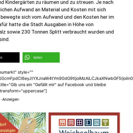
und Kindergärten zu räumen und zu streuen. Je nach
blichen Aufwand an Material und Kosten mit sich
2 bewegte sich vom Aufwand und den Kosten her im
afür hatte die Stadt Ausgaben in Höhe von
alz sowie 230 Tonnen Splitt verbraucht wurden und
sind.
en
teilen
eumarkt" style=""
b3J0cmFpdCI6eyJtYXJnaW4tYm90dG9tIjoiMzAiLCJkaXNwbGF5Ijoi
tle="Gib uns ein "Gefällt mir" auf Facebook und bleibe
_transform="uppercase"]
-Anzeigen-