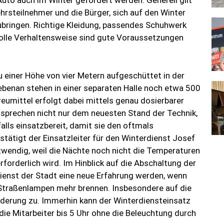
Auto auch im Winter gefördert werden. Generell gilt
hrsteilnehmer und die Bürger, sich auf den Winter
bringen. Richtige Kleidung, passendes Schuhwerk
svolle Verhaltensweise sind gute Voraussetzungen
u einer Höhe von vier Metern aufgeschüttet in der
benan stehen in einer separaten Halle noch etwa 500
reumittel erfolgt dabei mittels genau dosierbarer
sprechen nicht nur dem neuesten Stand der Technik,
alls einsatzbereit, damit sie den oftmals
tätigt der Einsatzleiter für den Winterdienst Josef
twendig, weil die Nächte noch nicht die Temperaturen
rforderlich wird. Im Hinblick auf die Abschaltung der
ienst der Stadt eine neue Erfahrung werden, wenn
Straßenlampen mehr brennen. Insbesondere auf die
erung zu. Immerhin kann der Winterdiensteinsatz
ie Mitarbeiter bis 5 Uhr ohne die Beleuchtung durch