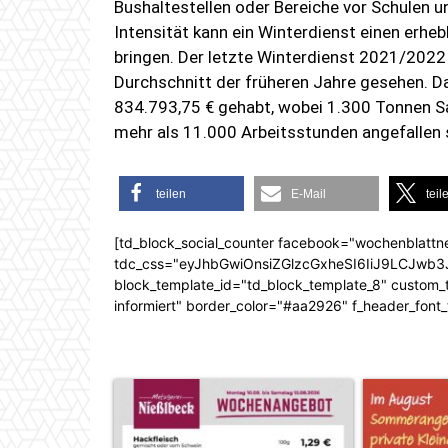
Bushaltestellen oder Bereiche vor Schulen 
Intensität kann ein Winterdienst einen erhe
bringen. Der letzte Winterdienst 2021/202
Durchschnitt der früheren Jahre gesehen. D
834.793,75 € gehabt, wobei 1.300 Tonnen S
mehr als 11.000 Arbeitsstunden angefallen 
teilen
E-Mail
teil
[td_block_social_counter facebook="wochenblattn
tdc_css="eyJhbGwiOnsiZGlzcGxheSI6IiJ9LCJw
block_template_id="td_block_template_8" custom_ti
informiert" border_color="#aa2926" f_header_font