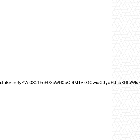
In0sInBvcnRyYWl0X21heF93aWR0aCI6MTAxOCwicG9ydHJhaXRfbWlu