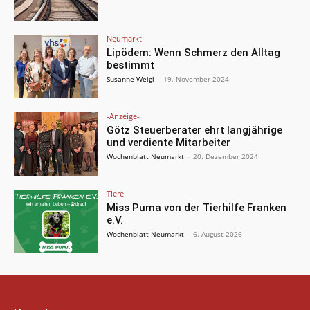
Neumarkt
Lipödem: Wenn Schmerz den Alltag
bestimmt
Susanne Weigl
-
19. November 2024
-Anzeige-
Götz Steuerberater ehrt langjährige
und verdiente Mitarbeiter
Wochenblatt Neumarkt
-
20. Dezember 2024
Tiere
Miss Puma von der Tierhilfe Franken
e.V.
Wochenblatt Neumarkt
-
6. August 2026