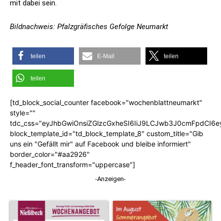
mit dabei sein.
Bildnachweis: Pfalzgräfisches Gefolge Neumarkt
teilen
E-Mail
teilen
teilen
[td_block_social_counter facebook="wochenblattneumarkt"
style=""
tdc_css="eyJhbGwiOnsiZGlzcGxheSI6IiJ9LCJwb3J0cmFpdCI6
block_template_id="td_block_template_8" custom_title="Gib
uns ein "Gefällt mir" auf Facebook und bleibe informiert"
border_color="#aa2926"
f_header_font_transform="uppercase"]
-Anzeigen-