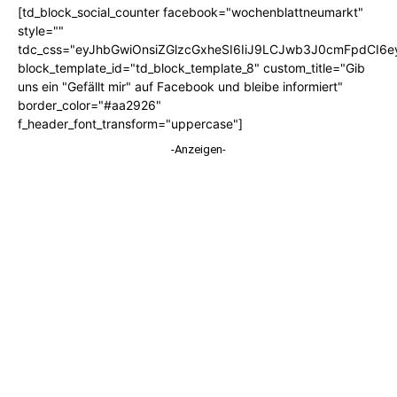
[td_block_social_counter facebook="wochenblattneumarkt"
style=""
tdc_css="eyJhbGwiOnsiZGlzcGxheSI6IiJ9LCJwb3J0cmFpdCI6
block_template_id="td_block_template_8" custom_title="Gib
uns ein "Gefällt mir" auf Facebook und bleibe informiert"
border_color="#aa2926"
f_header_font_transform="uppercase"]
-Anzeigen-