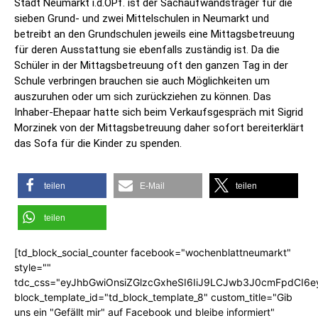
Stadt Neumarkt i.d.OPf. ist der Sachaufwandsträger für die
sieben Grund- und zwei Mittelschulen in Neumarkt und
betreibt an den Grundschulen jeweils eine Mittagsbetreuung
für deren Ausstattung sie ebenfalls zuständig ist. Da die
Schüler in der Mittagsbetreuung oft den ganzen Tag in der
Schule verbringen brauchen sie auch Möglichkeiten um
auszuruhen oder um sich zurückziehen zu können. Das
Inhaber-Ehepaar hatte sich beim Verkaufsgespräch mit Sigrid
Morzinek von der Mittagsbetreuung daher sofort bereiterklärt
das Sofa für die Kinder zu spenden.
teilen
E-Mail
teilen
teilen
[td_block_social_counter facebook="wochenblattneumarkt"
style=""
tdc_css="eyJhbGwiOnsiZGlzcGxheSI6IiJ9LCJwb3J0cmFpdCI6
block_template_id="td_block_template_8" custom_title="Gib
uns ein "Gefällt mir" auf Facebook und bleibe informiert"