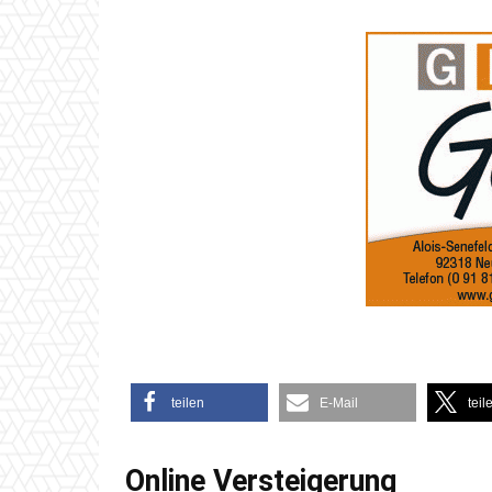
teilen
E-Mail
teil
Online Versteigerung