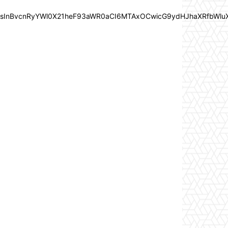
In0sInBvcnRyYWl0X21heF93aWR0aCI6MTAxOCwicG9ydHJhaXRfbWlu