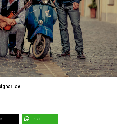
ignori.de
en
teilen