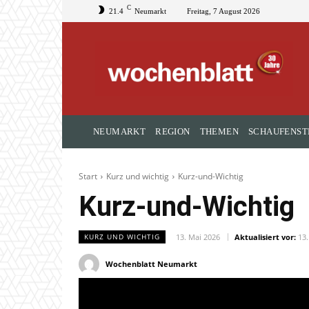
C
21.4
Neumarkt
Freitag, 7 August 2026
NEUMARKT
REGION
THEMEN
SCHAUFENST
Start
Kurz und wichtig
Kurz-und-Wichtig
Kurz-und-Wichtig
13. Mai 2026
Aktualisiert vor:
13.
KURZ UND WICHTIG
Wochenblatt Neumarkt