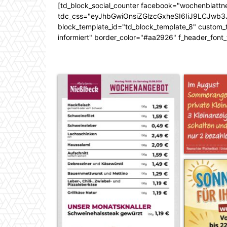
[td_block_social_counter facebook="wochenblattn
tdc_css="eyJhbGwiOnsiZGlzcGxheSI6IiJ9LCJw
block_template_id="td_block_template_8" custom_ti
informiert" border_color="#aa2926" f_header_font