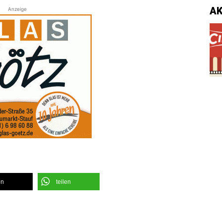
A
Anzeige
en
teilen