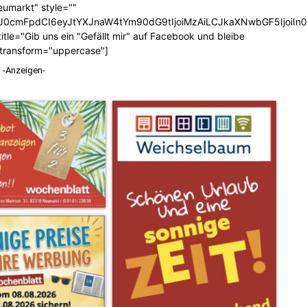
eumarkt" style=""
b3J0cmFpdCI6eyJtYXJnaW4tYm90dG9tIjoiMzAiLCJkaXNwbGF5Ijoi
tle="Gib uns ein "Gefällt mir" auf Facebook und bleibe
_transform="uppercase"]
-Anzeigen-