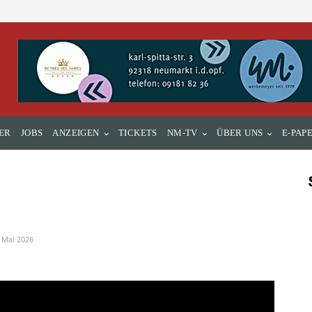
ER
JOBS
ANZEIGEN
TICKETS
NM-TV
ÜBER UNS
E-PAP
 Mai 2026