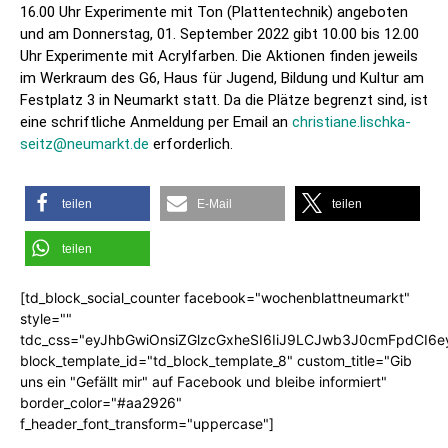
16.00 Uhr Experimente mit Ton (Plattentechnik) angeboten
und am Donnerstag, 01. September 2022 gibt 10.00 bis 12.00
Uhr Experimente mit Acrylfarben. Die Aktionen finden jeweils
im Werkraum des G6, Haus für Jugend, Bildung und Kultur am
Festplatz 3 in Neumarkt statt. Da die Plätze begrenzt sind, ist
eine schriftliche Anmeldung per Email an
christiane.lischka-
seitz@neumarkt.de
erforderlich.
teilen
E-Mail
teilen
teilen
[td_block_social_counter facebook="wochenblattneumarkt"
style=""
tdc_css="eyJhbGwiOnsiZGlzcGxheSI6IiJ9LCJwb3J0cmFpdCI6
block_template_id="td_block_template_8" custom_title="Gib
uns ein "Gefällt mir" auf Facebook und bleibe informiert"
border_color="#aa2926"
f_header_font_transform="uppercase"]