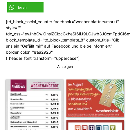
teilen
[td_block_social_counter facebook="wochenblattneumarkt"
style=""
tdc_css="eyJhbGwiOnsiZGlzcGxheSI6IiJ9LCJwb3J0cmFpdCI6
block_template_id="td_block_template_8" custom_title="Gib
uns ein "Gefällt mir" auf Facebook und bleibe informiert"
border_color="#aa2926"
f_header_font_transform="uppercase"]
-Anzeigen-