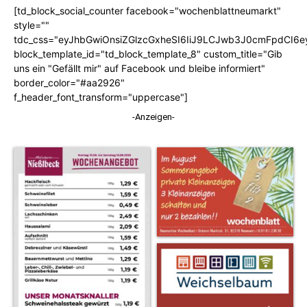
[td_block_social_counter facebook="wochenblattneumarkt"
style=""
tdc_css="eyJhbGwiOnsiZGlzcGxheSI6IiJ9LCJwb3J0cmFpdCI6
block_template_id="td_block_template_8" custom_title="Gib
uns ein "Gefällt mir" auf Facebook und bleibe informiert"
border_color="#aa2926"
f_header_font_transform="uppercase"]
-Anzeigen-