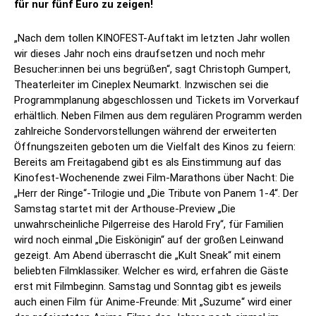
für nur fünf Euro zu zeigen!
„Nach dem tollen KINOFEST-Auftakt im letzten Jahr wollen
wir dieses Jahr noch eins draufsetzen und noch mehr
Besucher:innen bei uns begrüßen“, sagt Christoph Gumpert,
Theaterleiter im Cineplex Neumarkt. Inzwischen sei die
Programmplanung abgeschlossen und Tickets im Vorverkauf
erhältlich. Neben Filmen aus dem regulären Programm werden
zahlreiche Sondervorstellungen während der erweiterten
Öffnungszeiten geboten um die Vielfalt des Kinos zu feiern:
Bereits am Freitagabend gibt es als Einstimmung auf das
Kinofest-Wochenende zwei Film-Marathons über Nacht: Die
„Herr der Ringe“-Trilogie und „Die Tribute von Panem 1-4“. Der
Samstag startet mit der Arthouse-Preview „Die
unwahrscheinliche Pilgerreise des Harold Fry“, für Familien
wird noch einmal „Die Eiskönigin“ auf der großen Leinwand
gezeigt. Am Abend überrascht die „Kult Sneak“ mit einem
beliebten Filmklassiker. Welcher es wird, erfahren die Gäste
erst mit Filmbeginn. Samstag und Sonntag gibt es jeweils
auch einen Film für Anime-Freunde: Mit „Suzume“ wird einer