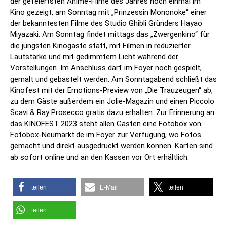
der gefeiertsten Anime-Filme des Jahres noch einmal im
Kino gezeigt, am Sonntag mit „Prinzessin Mononoke“ einer
der bekanntesten Filme des Studio Ghibli Gründers Hayao
Miyazaki. Am Sonntag findet mittags das „Zwergenkino“ für
die jüngsten Kinogäste statt, mit Filmen in reduzierter
Lautstärke und mit gedimmtem Licht während der
Vorstellungen. Im Anschluss darf im Foyer noch gespielt,
gemalt und gebastelt werden. Am Sonntagabend schließt das
Kinofest mit der Emotions-Preview von „Die Trauzeugen“ ab,
zu dem Gäste außerdem ein Jolie-Magazin und einen Piccolo
Scavi & Ray Prosecco gratis dazu erhalten. Zur Erinnerung an
das KINOFEST 2023 steht allen Gästen eine Fotobox von
Fotobox-Neumarkt.de im Foyer zur Verfügung, wo Fotos
gemacht und direkt ausgedruckt werden können. Karten sind
ab sofort online und an den Kassen vor Ort erhältlich.
teilen
E-Mail
teilen
teilen