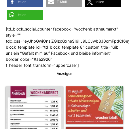
teilen
E-Mail
teilen
teilen
[td_block_social_counter facebook="wochenblattneumarkt"
style=""
tdc_css="eyJhbGwiOnsiZGlzcGxheSI6IiJ9LCJwb3J0cmFpdCI6
block_template_id="td_block_template_8" custom_title="Gib
uns ein "Gefällt mir" auf Facebook und bleibe informiert"
border_color="#aa2926"
f_header_font_transform="uppercase"]
-Anzeigen-