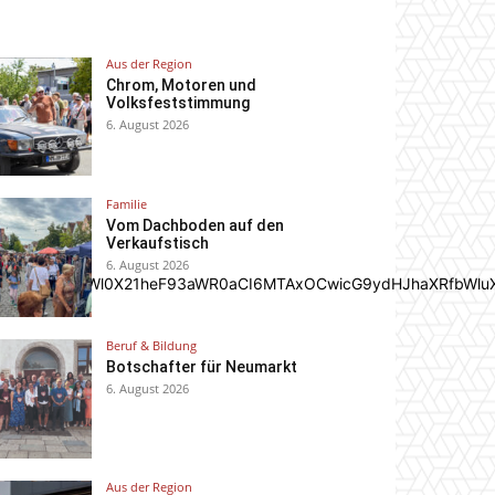
Aus der Region
Chrom, Motoren und
Volksfeststimmung
6. August 2026
Familie
Vom Dachboden auf den
Verkaufstisch
6. August 2026
In0sInBvcnRyYWl0X21heF93aWR0aCI6MTAxOCwicG9ydHJhaXRfbWlu
Beruf & Bildung
Botschafter für Neumarkt
6. August 2026
Aus der Region