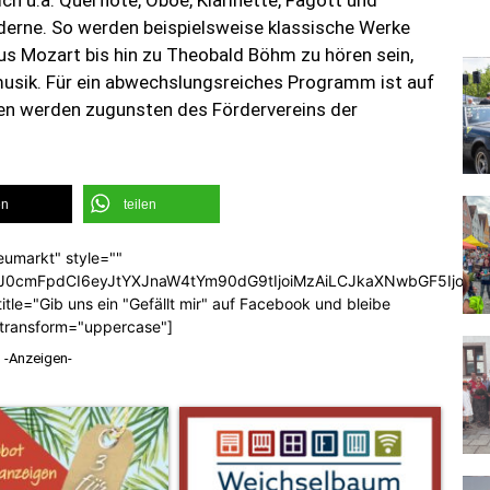
ch u.a. Querflöte, Oboe, Klarinette, Fagott und
erne. So werden beispielsweise klassische Werke
 Mozart bis hin zu Theobald Böhm zu hören sein,
usik. Für ein abwechslungsreiches Programm ist auf
penden werden zugunsten des Fördervereins der
en
teilen
eumarkt" style=""
b3J0cmFpdCI6eyJtYXJnaW4tYm90dG9tIjoiMzAiLCJkaXNwbGF5Ijoi
tle="Gib uns ein "Gefällt mir" auf Facebook und bleibe
_transform="uppercase"]
-Anzeigen-