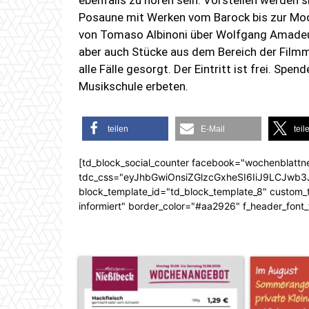
ebenfalls zu hören sein. Vorstellen werden si
Posaune mit Werken vom Barock bis zur Mod
von Tomaso Albinoni über Wolfgang Amadeus
aber auch Stücke aus dem Bereich der Filmm
alle Fälle gesorgt. Der Eintritt ist frei. S
Musikschule erbeten.
teilen
E-Mail
teil
[td_block_social_counter facebook="wochenblattn
tdc_css="eyJhbGwiOnsiZGlzcGxheSI6IiJ9LCJw
block_template_id="td_block_template_8" custom_ti
informiert" border_color="#aa2926" f_header_font