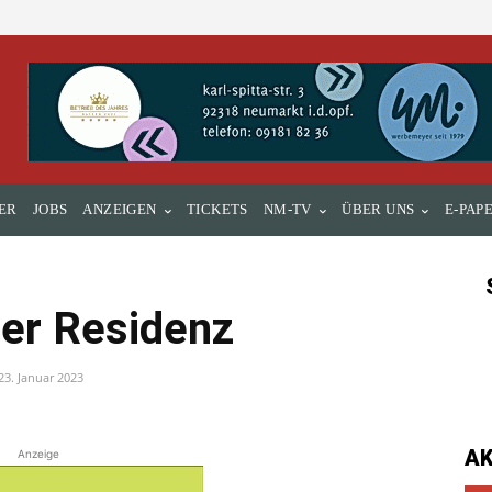
ER
JOBS
ANZEIGEN
TICKETS
NM-TV
ÜBER UNS
E-PAP
der Residenz
23. Januar 2023
A
Anzeige