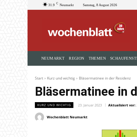
C
31.9
Neumarkt
Samstag, 8 August 2026
NEUMARKT
REGION
THEMEN
SCHAUFENST
Start
Kurz und wichtig
Bläsermatinee in der Residenz
Bläsermatinee in 
23. Januar 2023
Aktualisiert vor:
KURZ UND WICHTIG
Wochenblatt Neumarkt