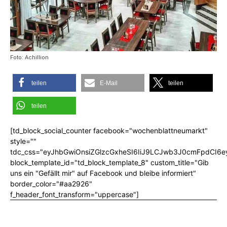
Foto: Achillion
teilen
E-Mail
teilen
teilen
[td_block_social_counter facebook="wochenblattneumarkt"
style=""
tdc_css="eyJhbGwiOnsiZGlzcGxheSI6IiJ9LCJwb3J0cmFpdCI6
block_template_id="td_block_template_8" custom_title="Gib
uns ein "Gefällt mir" auf Facebook und bleibe informiert"
border_color="#aa2926"
f_header_font_transform="uppercase"]