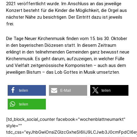
2021 veröffentlicht wurde. Im Anschluss an das jeweilige
Konzert besteht für die Kinder die Möglichkeit, die Orgel aus
nächster Nähe zu besichtigen. Der Eintritt dazu ist jeweils
frei.
Die Tage Neuer Kirchenmusik finden vom 15. bis 30. Oktober
in den bayerischen Diözesen statt. In diesem Zeitraum
erklingt in den teilnehmenden Gemeinden ganz bewusst neue
Kirchenmusik. Es geht darum, aufzuzeigen, in welcher Fülle
und Vielfalt zeitgenössische Komponisten – auch aus dem
jeweiligen Bistum – das Lob Gottes in Musik umsetzten.
teilen
E-Mail
teilen
teilen
[td_block_social_counter facebook="wochenblattneumarkt"
style=""
tdc_css="eyJhbGwiOnsiZGlzcGxheSI6IiJ9LCJwb3J0cmFpdCI6