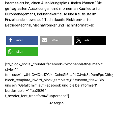
interessiert ist, einen Ausbildungsplatz finden können.” Die
gefragtesten Ausbildungen sind momentan Kaufleute für
Büromanagement, Industriekaufleute und Kaufleute im
Einzelhandel sowie auf Technikseite Elektroniker für
Betriebstechnik, Mechatroniker und Fachinformatiker.
teilen
E-Mail
teilen
teilen
[td_block_social_counter facebook="wochenblattneumarkt"
style=""
tdc_css="eyJhbGwiOnsiZGlzcGxheSI6IiJ9LCJwb3J0cmFpdCI6
block_template_id="td_block_template_8" custom_title="Gib
uns ein "Gefällt mir" auf Facebook und bleibe informiert"
border_color="#aa2926"
f_header_font_transform="uppercase"]
-Anzeigen-