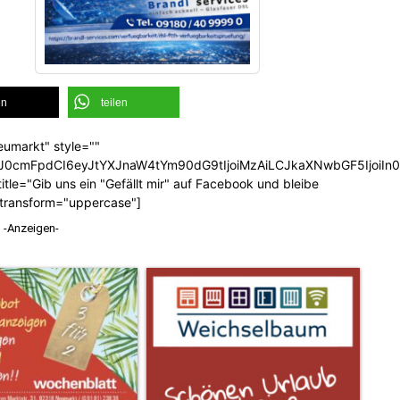
en
teilen
eumarkt" style=""
b3J0cmFpdCI6eyJtYXJnaW4tYm90dG9tIjoiMzAiLCJkaXNwbGF5Ijoi
tle="Gib uns ein "Gefällt mir" auf Facebook und bleibe
_transform="uppercase"]
-Anzeigen-