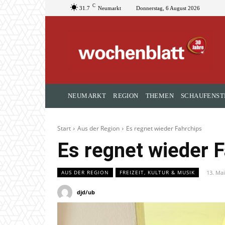
C
31.7
Neumarkt
Donnerstag, 6 August 2026
NEUMARKT
REGION
THEMEN
SCHAUFENST
Start
Aus der Region
Es regnet wieder Fahrchips
Es regnet wieder 
13. Ma
AUS DER REGION
FREIZEIT, KULTUR & MUSIK
djd/ub