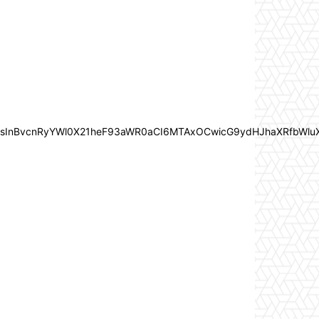
In0sInBvcnRyYWl0X21heF93aWR0aCI6MTAxOCwicG9ydHJhaXRfbWlu