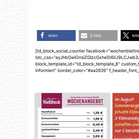
teilen
E-Mail
teil
[td_block_social_counter facebook="wochenblattn
tdc_css="eyJhbGwiOnsiZGlzcGxheSI6IiJ9LCJw
block_template_id="td_block_template_8" custom_ti
informiert" border_color="#aa2926" f_header_font