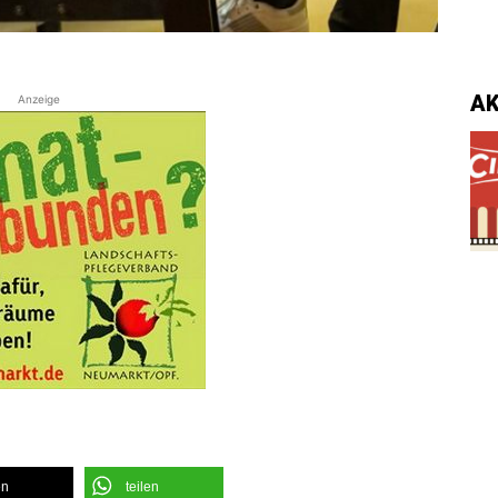
A
Anzeige
en
teilen