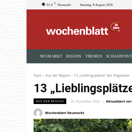
C
31.9
Neumarkt
Samstag, 8 August 2026
NEUMARKT
REGION
THEMEN
SCHAUFENST
Start
Aus der Region
13 „Lieblingsplätze“ der Vogelwelt
13 „Lieblingsplätz
29. November 2022
Aktualisiert vor
AUS DER REGION
Wochenblatt Neumarkt