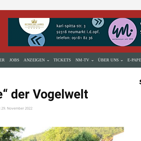
ER
JOBS
ANZEIGEN
TICKETS
NM-TV
ÜBER UNS
E-PAP
e“ der Vogelwelt
:
29. November 2022