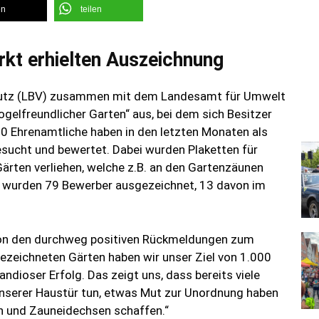
en
teilen
kt erhielten Auszeichnung
chutz (LBV) zusammen mit dem Landesamt für Umwelt
gelfreundlicher Garten“ aus, bei dem sich Besitzer
0 Ehrenamtliche haben in den letzten Monaten als
sucht und bewertet. Dabei wurden Plaketten für
ärten verliehen, welche z.B. an den Gartenzäunen
z wurden 79 Bewerber ausgezeichnet, 13 davon im
 von den durchweg positiven Rückmeldungen zum
gezeichneten Gärten haben wir unser Ziel von 1.000
ndioser Erfolg. Das zeigt uns, dass bereits viele
unserer Haustür tun, etwas Mut zur Unordnung haben
en und Zauneidechsen schaffen.“