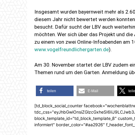
Insgesamt wurden bayernweit mehr als 2.600
diesem Jahr nicht bewertet werden konnte
besucht. Dafür sucht der LBV auch weiterhin 
möchten. Wer sich über das Projekt und die 
zu einem von zwei Online-Infoabenden am 1
www.vogelfreundlichergarten.de
).
Am 30. November startet der LBV zudem eine
Themen rund um den Garten. Anmeldung üb
teilen
E-Mail
teil
[td_block_social_counter facebook="wochenblattn
tdc_css="eyJhbGwiOnsiZGlzcGxheSI6IiJ9LCJw
block_template_id="td_block_template_8" custom_ti
informiert" border_color="#aa2926" f_header_font