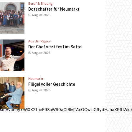
Beruf & Bildung
Botschafter für Neumarkt
6. August 2026
Aus der Region
Der Chef sitzt fest im Sattel
6. August 2026
Neumarkt
Flügel voller Geschichte
6. August 2026
In0sInBvcnRyYWl0X21heF93aWR0aCI6MTAxOCwicG9ydHJhaXRfbWlu