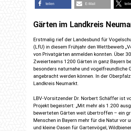
teilen
E-Mail
teil
Gärten im Landkreis Neumar
Erstmalig rief der Landesbund für Vogels
(LfU) in diesem Frühjahr den Wettbewerb „Vo
von Privatgärten anmelden konnten. Über 30
Zweierteams 1200 Gärten in ganz Bayern be
besonders naturnahe und vogelfreundliche G
angebracht werden können. In der Oberpfal
Landkreis Neumarkt.
LBV-Vorsitzender Dr. Norbert Schäffer ist
Projekt begeistert: „Mit mehr als 1.200 aus
bewerteten Gärten weit übertroffen – ein gra
Menschen in Bayern mehr für die Natur vor 
und kleine Oasen für Gartenvögel, Wildbien