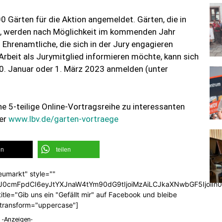
 Gärten für die Aktion angemeldet. Gärten, die in
n, werden nach Möglichkeit im kommenden Jahr
Ehrenamtliche, die sich in der Jury engagieren
Arbeit als Jurymitglied informieren möchte, kann sich
0. Januar oder 1. März 2023 anmelden (unter
 5-teilige Online-Vortragsreihe zu interessanten
er
www.lbv.de/garten-vortraege
en
teilen
eumarkt" style=""
b3J0cmFpdCI6eyJtYXJnaW4tYm90dG9tIjoiMzAiLCJkaXNwbGF5Ijoi
tle="Gib uns ein "Gefällt mir" auf Facebook und bleibe
_transform="uppercase"]
-Anzeigen-