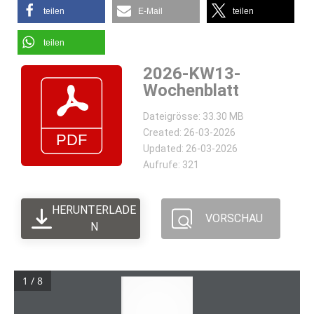
teilen
E-Mail
teilen
teilen
2026-KW13-
Wochenblatt
Dateigrösse: 33.30 MB
Created: 26-03-2026
Updated: 26-03-2026
Aufrufe: 321
HERUNTERLADE
VORSCHAU
N
1 / 8