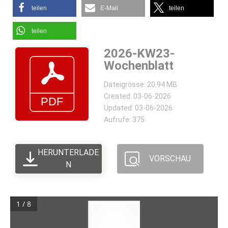
teilen
E-Mail
teilen
teilen
2026-KW23-
Wochenblatt
Dateigrösse: 20.94 MB
Created: 03-06-2026
Updated: 03-06-2026
Aufrufe: 375
HERUNTERLADE
VORSCHAU
N
1 / 8