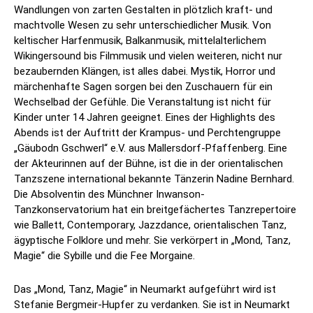
Wandlungen von zarten Gestalten in plötzlich kraft- und
machtvolle Wesen zu sehr unterschiedlicher Musik. Von
keltischer Harfenmusik, Balkanmusik, mittelalterlichem
Wikingersound bis Filmmusik und vielen weiteren, nicht nur
bezaubernden Klängen, ist alles dabei. Mystik, Horror und
märchenhafte Sagen sorgen bei den Zuschauern für ein
Wechselbad der Gefühle. Die Veranstaltung ist nicht für
Kinder unter 14 Jahren geeignet. Eines der Highlights des
Abends ist der Auftritt der Krampus- und Perchtengruppe
„Gäubodn Gschwerl“ e.V. aus Mallersdorf-Pfaffenberg. Eine
der Akteurinnen auf der Bühne, ist die in der orientalischen
Tanzszene international bekannte Tänzerin Nadine Bernhard.
Die Absolventin des Münchner Inwanson-
Tanzkonservatorium hat ein breitgefächertes Tanzrepertoire
wie Ballett, Contemporary, Jazzdance, orientalischen Tanz,
ägyptische Folklore und mehr. Sie verkörpert in „Mond, Tanz,
Magie“ die Sybille und die Fee Morgaine.
Das „Mond, Tanz, Magie“ in Neumarkt aufgeführt wird ist
Stefanie Bergmeir-Hupfer zu verdanken. Sie ist in Neumarkt