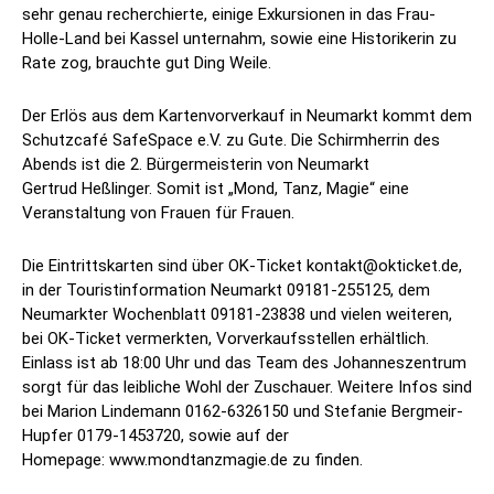
sehr genau recherchierte, einige Exkursionen in das Frau-
Holle-Land bei Kassel unternahm, sowie eine Historikerin zu
Rate zog, brauchte gut Ding Weile.
Der Erlös aus dem Kartenvorverkauf in Neumarkt kommt dem
Schutzcafé SafeSpace e.V. zu Gute. Die Schirmherrin des
Abends ist die 2. Bürgermeisterin von Neumarkt
Gertrud Heßlinger. Somit ist „Mond, Tanz, Magie“ eine
Veranstaltung von Frauen für Frauen.
Die Eintrittskarten sind über OK-Ticket kontakt@okticket.de,
in der Touristinformation Neumarkt 09181-255125, dem
Neumarkter Wochenblatt 09181-23838 und vielen weiteren,
bei OK-Ticket vermerkten, Vorverkaufsstellen erhältlich.
Einlass ist ab 18:00 Uhr und das Team des Johanneszentrum
sorgt für das leibliche Wohl der Zuschauer. Weitere Infos sind
bei Marion Lindemann 0162-6326150 und Stefanie Bergmeir-
Hupfer 0179-1453720, sowie auf der
Homepage: www.mondtanzmagie.de zu finden.