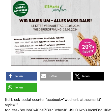
teilen
E-Mail
teilen
teilen
[td_block_social_counter facebook="wochenblattneumarkt"
style=""
tdc_css="eyJhbGwiOnsiZGlzcGxheSI6IiJ9LCJwb3J0cmFpdCI6