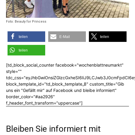
Foto: Beauty for Princess
teilen
E-Mail
teilen
teilen
[td_block_social_counter facebook="wochenblattneumarkt"
style=""
tdc_css="eyJhbGwiOnsiZGlzcGxheSI6IiJ9LCJwb3J0cmFpdCI6
block_template_id="td_block_template_8" custom_title="Gib
uns ein "Gefällt mir" auf Facebook und bleibe informiert"
border_color="#aa2926"
f_header_font_transform="uppercase"]
Bleiben Sie informiert mit