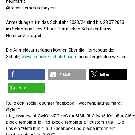
neumarkt
@technikerschule.bayern
Anmeldungen für das Schuljahr 2023/24 sind bis 28.07.2023
im Sekretariat des Staatl. Beruflichen Schulzentrums
Neumarkt möglich.
Die Anmeldeunterlagen können über die Homepage der
Schule,
www.technikerschule.bayern
heruntergeladen werden.
teilen
E-Mail
teilen
teilen
[td_block_social_counter facebook="wochenblattneumarkt"
style=""
tdc_css="eyJhbGwiOnsiZGlzcGxheSI6IiJ9LCJwb3J0cmFpdCI6
block_template_id="td_block_template_8" custom_title="Gib
uns ein "Gefällt mir" auf Facebook und bleibe informiert"
border_color="#aa2926"