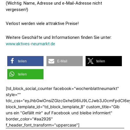
(Wichtig: Name, Adresse und e-Mail-Adresse nicht
vergessen!)
Verlost werden viele attraktive Preise!
Weitere Geschäfte und Informationen finden Sie unter:
www.aktives-neumarkt.de
teilen
E-Mail
teilen
teilen
[td_block_social_counter facebook="wochenblattneumarkt"
style=""
tdc_css="eyJhbGwiOnsiZGlzcGxheSI6IiJ9LCJwb3J0cmFpdCI6
block_template_id="td_block_template_8" custom_title="Gib
uns ein "Gefällt mir" auf Facebook und bleibe informiert"
border_color="#aa2926"
f_header_font_transform="uppercase"]