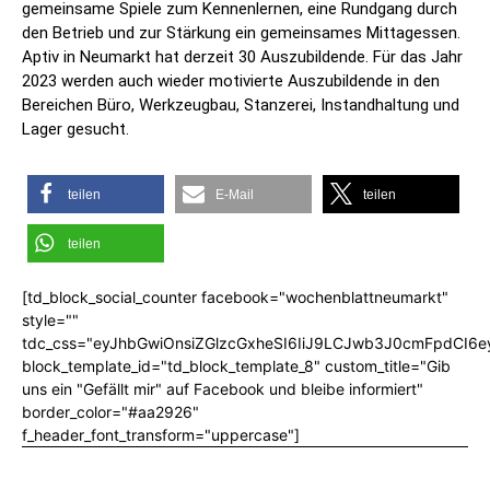
gemeinsame Spiele zum Kennenlernen, eine Rundgang durch
den Betrieb und zur Stärkung ein gemeinsames Mittagessen.
Aptiv in Neumarkt hat derzeit 30 Auszubildende. Für das Jahr
2023 werden auch wieder motivierte Auszubildende in den
Bereichen Büro, Werkzeugbau, Stanzerei, Instandhaltung und
Lager gesucht.
teilen
E-Mail
teilen
teilen
[td_block_social_counter facebook="wochenblattneumarkt"
style=""
tdc_css="eyJhbGwiOnsiZGlzcGxheSI6IiJ9LCJwb3J0cmFpdCI6
block_template_id="td_block_template_8" custom_title="Gib
uns ein "Gefällt mir" auf Facebook und bleibe informiert"
border_color="#aa2926"
f_header_font_transform="uppercase"]