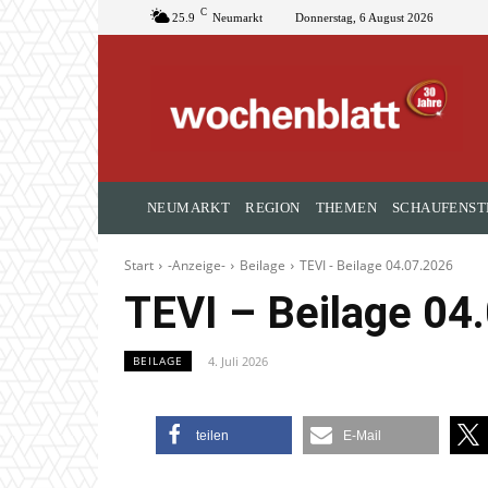
C
25.9
Neumarkt
Donnerstag, 6 August 2026
NEUMARKT
REGION
THEMEN
SCHAUFENST
Start
-Anzeige-
Beilage
TEVI - Beilage 04.07.2026
TEVI – Beilage 04
4. Juli 2026
BEILAGE
teilen
E-Mail