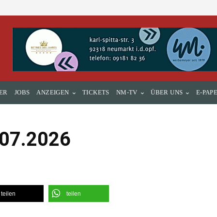
ER
JOBS
ANZEIGEN
TICKETS
NM-TV
ÜBER UNS
E-PAP
.07.2026
teilen
teilen