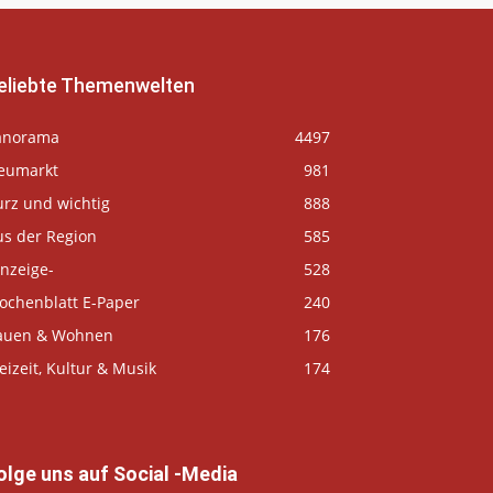
eliebte Themenwelten
anorama
4497
eumarkt
981
urz und wichtig
888
us der Region
585
nzeige-
528
ochenblatt E-Paper
240
auen & Wohnen
176
eizeit, Kultur & Musik
174
olge uns auf Social -Media