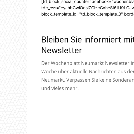
[td_block_social_counter facebook="wochenbla
tdc_css="eyJhbGwiOnsiZGlzcGxheSI6IiJ9L
block_template_id="td_block_template_8" bord
Bleiben Sie informiert m
Newsletter
Der Wochenblatt Neumarkt Newsletter inf
Woche über aktuelle Nachrichten aus de
Neumarkt. Verpassen Sie keine Sondera
und vieles mehr.