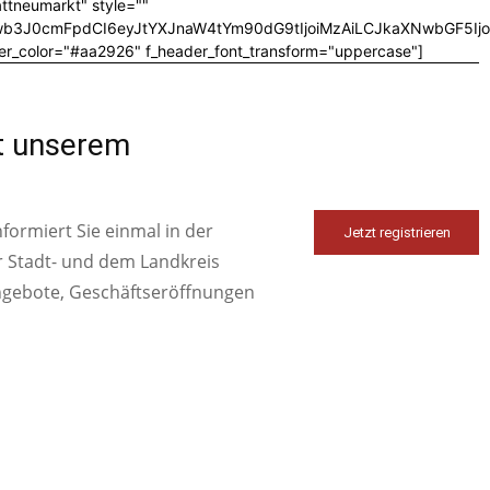
ttneumarkt" style=""
CJwb3J0cmFpdCI6eyJtYXJnaW4tYm90dG9tIjoiMzAiLCJkaXNwbGF5I
er_color="#aa2926" f_header_font_transform="uppercase"]
it unserem
ormiert Sie einmal in der
Jetzt registrieren
r Stadt- und dem Landkreis
ngebote, Geschäftseröffnungen