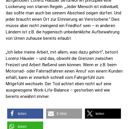
aufgehoben. Lorenz Häusler befürwortet prinzipiell eine
Lockerung von starren Regeln. „Jeder Mensch ist individuell,
das sollte man auch bei seinem Abschied zeigen dürfen. Und
jeder braucht einen Ort zur Erinnerung an Verstorbene.“ Dies
müsse aber nicht zwingend ein Friedhof sein – in anderen
Ländern ist z.B. die hygienisch unbedenkliche Aufbewahrung
von Urnen zuhause bereits erlaubt.
„Ich liebe meine Arbeit, mit allem, was dazu gehört“, betont
Lorenz Häusler – und das, obwohl die Grenzen zwischen
Freizeit und Arbeit fließend sein können. Wenn er z.B. beim
Motorrad- oder Fahrradfahren einen Anruf von einem Kunden
erhält, kann er innerlich schnell vom Fahrgefühl zum
Mitgefühl wechseln. Der Tod achtet eben nicht auf eine
ausgewogene Work-Life-Balance – gestorben wird wie
bereits erwähnt immer.
teilen
E-Mail
teilen
teilen