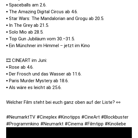
▪️ Spaceballs am 2.6.
▪️ The Amazing Digital Circus ab 4.6.
▪️ Star Wars: The Mandalorian and Grogu ab 20.5.
▪️ In The Grey ab 21.5.
▪️ Solo Mio ab 28.5.
▪️ Top Gun Jubiläum vom 30.–31.5.
▪️ Ein Münchner im Himmel – jetzt im Kino
🎞️ CINEART im Juni:
▪️ Rose ab 4.6.
▪️ Der Frosch und das Wasser ab 11.6.
▪️ Paris Murder Mystery ab 18.6.
▪️ Als wäre es leicht ab 25.6.
Welcher Film steht bei euch ganz oben auf der Liste? 👀
#NeumarktTV #Cineplex #Kinotipps #CineArt #Blockbuster
#Programmkino #Neumarkt #Cinema #Filmtipp #Kinoliebe