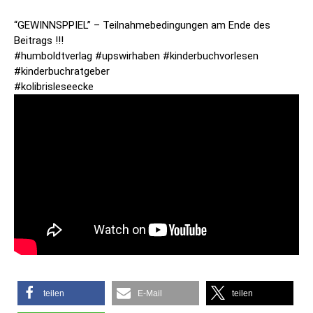
“GEWINNSPPIEL” – Teilnahmebedingungen am Ende des
Beitrags !!!
#humboldtverlag #upswirhaben #kinderbuchvorlesen
#kinderbuchratgeber
#kolibrisleseecke
teilen
E-Mail
teilen