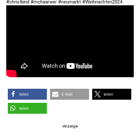
#christkind #mchaarwer #neumarkt #Weihnachten2024
teilen
E-Mail
teilen
teilen
-Anzeige-