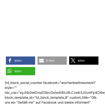
teilen
E-Mail
teilen
teilen
[td_block_social_counter facebook="wochenblattneumarkt"
style=""
tdc_css="eyJhbGwiOnsiZGlzcGxheSI6IiJ9LCJwb3J0cmFpdCI6
block_template_id="td_block_template_8" custom_title="Gib
uns ein "Gefällt mir" auf Facebook und bleibe informiert"