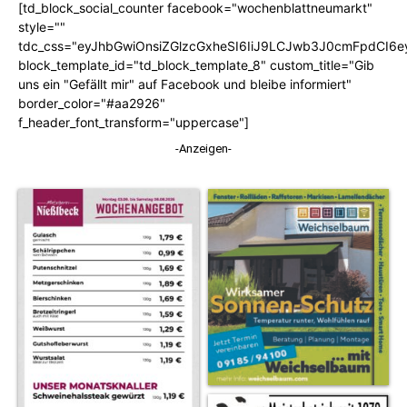
[td_block_social_counter facebook="wochenblattneumarkt"
style=""
tdc_css="eyJhbGwiOnsiZGlzcGxheSI6IiJ9LCJwb3J0cmFpdCI6
block_template_id="td_block_template_8" custom_title="Gib
uns ein "Gefällt mir" auf Facebook und bleibe informiert"
border_color="#aa2926"
f_header_font_transform="uppercase"]
-Anzeigen-