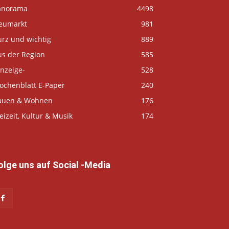
anorama
4498
eumarkt
981
urz und wichtig
889
us der Region
585
nzeige-
528
ochenblatt E-Paper
240
auen & Wohnen
176
eizeit, Kultur & Musik
174
olge uns auf Social -Media