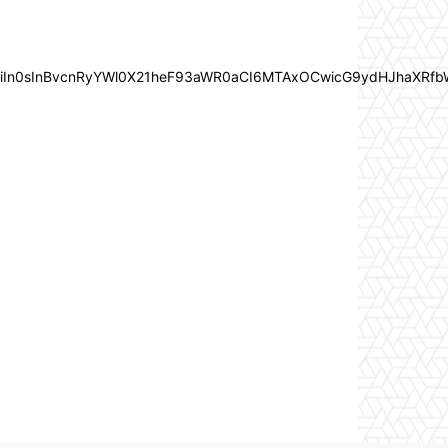
joiIn0sInBvcnRyYWl0X21heF93aWR0aCI6MTAxOCwicG9ydHJhaXRfb