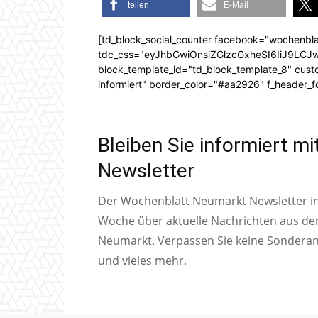
teilen
E-Mail
[td_block_social_counter facebook="wochenbla
tdc_css="eyJhbGwiOnsiZGlzcGxheSI6IiJ9L
block_template_id="td_block_template_8" custom
informiert" border_color="#aa2926" f_header_
Bleiben Sie informiert m
Newsletter
Der Wochenblatt Neumarkt Newsletter inf
Woche über aktuelle Nachrichten aus de
Neumarkt. Verpassen Sie keine Sondera
und vieles mehr.