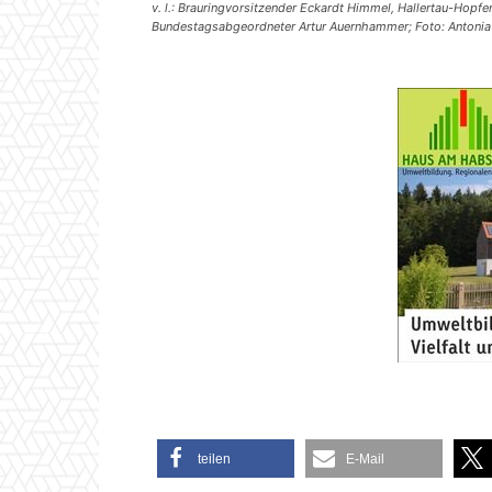
v. l.: Brauringvorsitzender Eckardt Himmel, Hallertau-Hopfe
Bundestagsabgeordneter Artur Auernhammer; Foto: Antonia
teilen
E-Mail