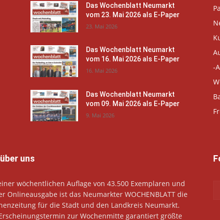
Das Wochenblatt Neumarkt
P
vom 23. Mai 2026 als E-Paper
N
23. Mai 2026
K
Das Wochenblatt Neumarkt
A
vom 16. Mai 2026 als E-Paper
-A
16. Mai 2026
W
Das Wochenblatt Neumarkt
B
vom 09. Mai 2026 als E-Paper
Fr
9. Mai 2026
 über uns
F
einer wöchentlichen Auflage von 43.500 Exemplaren und
er Onlineausgabe ist das Neumarkter WOCHENBLATT die
enzeitung für die Stadt und den Landkreis Neumarkt.
Erscheinungstermin zur Wochenmitte garantiert größte