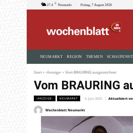
C
27.4
Neumarkt
Freitag, 7 August 2026
NEUMARKT
REGION
THEMEN
SCHAUFENST
Start
-Anzeige-
Vom BRAURING ausgezeichnet
Vom BRAURING au
3. Juni 2025
Aktualisiert vo
-ANZEIGE-
NEUMARKT
Wochenblatt Neumarkt