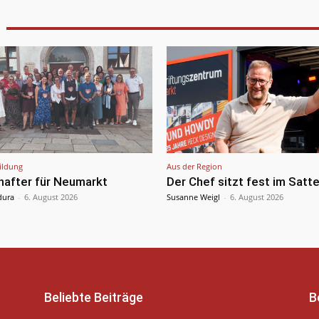
ildung
Aus der Region
hafter für Neumarkt
Der Chef sitzt fest im Satte
dura
-
6. August 2026
Susanne Weigl
-
6. August 2026
Beliebte Beiträge
B