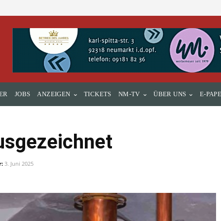
ER
JOBS
ANZEIGEN
TICKETS
NM-TV
ÜBER UNS
E-PAP
sgezeichnet
r:
3. Juni 2025