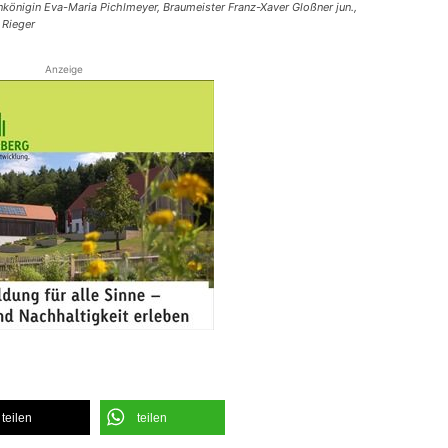
nkönigin Eva-Maria Pichlmeyer, Braumeister Franz-Xaver Gloßner jun.,
 Rieger
Anzeige
teilen
teilen