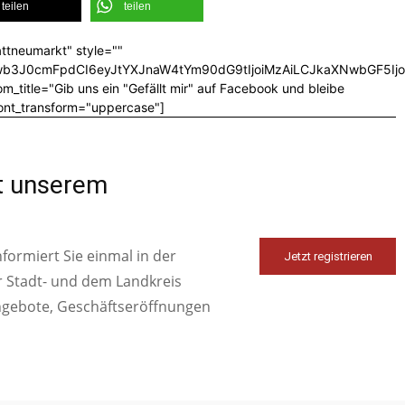
teilen
teilen
ttneumarkt" style=""
CJwb3J0cmFpdCI6eyJtYXJnaW4tYm90dG9tIjoiMzAiLCJkaXNwbGF5I
_title="Gib uns ein "Gefällt mir" auf Facebook und bleibe
font_transform="uppercase"]
it unserem
ormiert Sie einmal in der
Jetzt registrieren
r Stadt- und dem Landkreis
ngebote, Geschäftseröffnungen