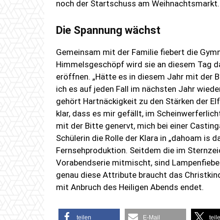
teilen
E-Mail
teil
Marlene Fersch schlüpft in 
Für Marlene Fersch ist ein Kindheitstraum 
von einer Jury des Vereins „aktives Neumar
Scheu vor dem Rampenlicht und „Bammel“ im 
auf sie warten, hat die Schülerin nicht. Der P
noch der Startschuss am Weihnachtsmarkt.
Die Spannung wächst
Gemeinsam mit der Familie fiebert die Gym
Himmelsgeschöpf wird sie an diesem Tag d
eröffnen. „Hätte es in diesem Jahr mit der 
ich es auf jeden Fall im nächsten Jahr wiede
gehört Hartnäckigkeit zu den Stärken der Elf