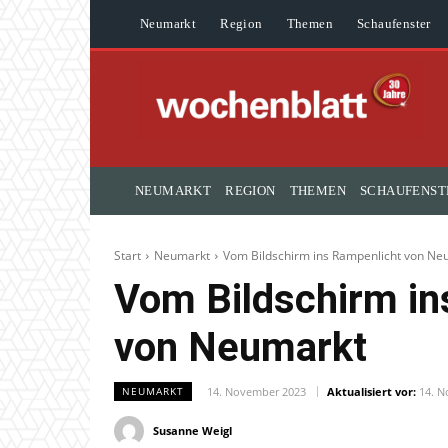
C
24
Neumarkt
Donnerstag, 6 August 2026
NEUMARKT
REGION
THEMEN
SCHAUFENST
Start
Neumarkt
Vom Bildschirm ins Rampenlicht von Ne
Vom Bildschirm in
von Neumarkt
14. November 2023
Aktualisiert vor:
14. 
NEUMARKT
Susanne Weigl