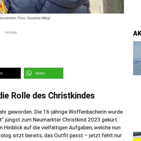
. November. Foto: Susanne Weigl
A
Anzeige