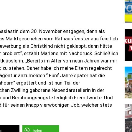
en
teilen
die Rolle des Christkindes
wahr geworden: Die 16-jährige Woffenbacherin wurde
kt“ jüngst zum Neumarkter Christkind 2023 gekürt.
Hinblick auf die vielfältigen Aufgaben, welche nun
rolog sitzt bereits, das Outfit passt – jetzt fehlt nur
nasiastin dem 30. November entgegen, denn als
as Marktgeschehen vom Rathausfenster aus feierlich
Bewerbung als Christkind nicht geklappt, dann hätte
r probiert“, erzählt Marlene mit Nachdruck. Schließlich
tklässlerin. „Bereits im Alter von neun Jahren war mir