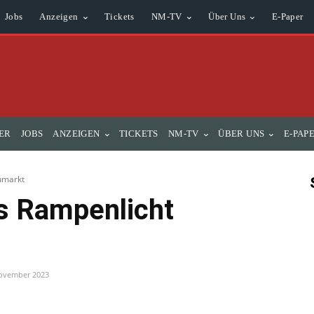
ER
JOBS
ANZEIGEN
TICKETS
NM-TV
ÜBER UNS
E-PAP
umarkt
s Rampenlicht
November 2023