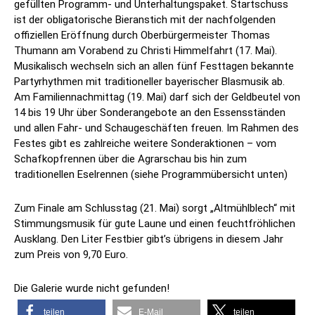
gefüllten Programm- und Unterhaltungspaket. Startschuss
ist der obligatorische Bieranstich mit der nachfolgenden
offiziellen Eröffnung durch Oberbürgermeister Thomas
Thumann am Vorabend zu Christi Himmelfahrt (17. Mai).
Musikalisch wechseln sich an allen fünf Festtagen bekannte
Partyrhythmen mit traditioneller bayerischer Blasmusik ab.
Am Familiennachmittag (19. Mai) darf sich der Geldbeutel von
14 bis 19 Uhr über Sonderangebote an den Essensständen
und allen Fahr- und Schaugeschäften freuen. Im Rahmen des
Festes gibt es zahlreiche weitere Sonderaktionen – vom
Schafkopfrennen über die Agrarschau bis hin zum
traditionellen Eselrennen (siehe Programmübersicht unten)
Zum Finale am Schlusstag (21. Mai) sorgt „Altmühlblech“ mit
Stimmungsmusik für gute Laune und einen feuchtfröhlichen
Ausklang. Den Liter Festbier gibt’s übrigens in diesem Jahr
zum Preis von 9,70 Euro.
Die Galerie wurde nicht gefunden!
teilen
E-Mail
teilen