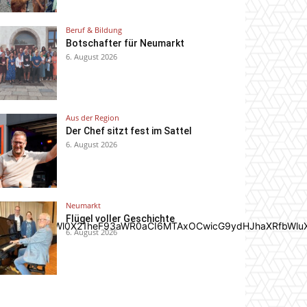
Beruf & Bildung
Botschafter für Neumarkt
6. August 2026
Aus der Region
Der Chef sitzt fest im Sattel
6. August 2026
Neumarkt
Flügel voller Geschichte
In0sInBvcnRyYWl0X21heF93aWR0aCI6MTAxOCwicG9ydHJhaXRfbWlu
6. August 2026