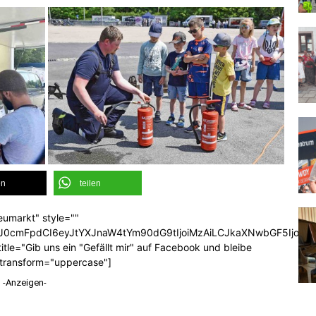
en
teilen
eumarkt" style=""
b3J0cmFpdCI6eyJtYXJnaW4tYm90dG9tIjoiMzAiLCJkaXNwbGF5Ijoi
tle="Gib uns ein "Gefällt mir" auf Facebook und bleibe
_transform="uppercase"]
-Anzeigen-