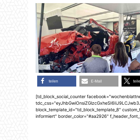
teilen
E-Mail
teil
[td_block_social_counter facebook="wochenblattn
tdc_css="eyJhbGwiOnsiZGlzcGxheSI6IiJ9LCJw
block_template_id="td_block_template_8" custom_ti
informiert" border_color="#aa2926" f_header_font