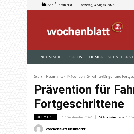
C
22.8
Neumarkt
Samstag, 8 August 2026
NEUMARKT
REGION
THEMEN
SCHAUFENST
Start
Neumarkt
Prävention für Fahranfänger und Fortge
Prävention für Fa
Fortgeschrittene
17. September 2024
Aktualisiert vor:
17. 
NEUMARKT
Wochenblatt Neumarkt