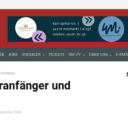
ER
JOBS
ANZEIGEN
TICKETS
NM-TV
ÜBER UNS
E-PAP
schrittene
hranfänger und
September 2024