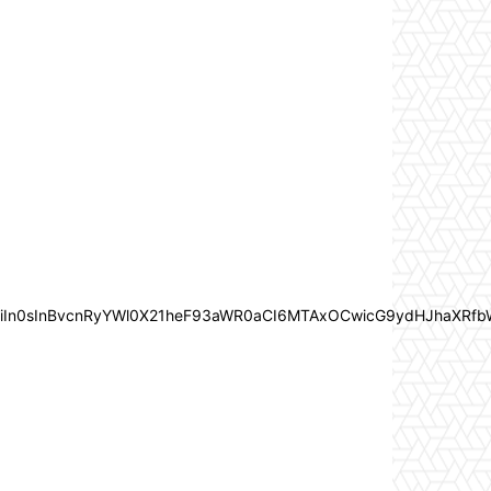
joiIn0sInBvcnRyYWl0X21heF93aWR0aCI6MTAxOCwicG9ydHJhaXRfb