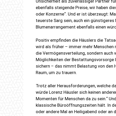
Unsicherheit als zuverlässiger Partner für
ebenfalls steigende Preise, wir haben di
oder Konzerne“. Und er ist überzeugt: M
teuerste Sarg sein, auch ein günstigere
Blumenarrangement ebenfalls einen würd
Positiv empfinden die Häuslers die Tats
wird als früher – immer mehr Menschen m
die Vermögensverteilung, sondern auch wi
Möglichkeiten der Bestattungsvorsorge la
sichern – das nimmt Belastung von den H
Raum, um zu trauern.
Trotz aller Herausforderungen, welche d
würde Lorenz Häusler sich keinen anderen
Momenten für Menschen da zu sein.“ Und di
klassische Büroöffnungszeiten hält. In 
oder andere Mal an Heiligabend oder an 