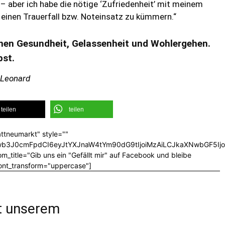
– aber ich habe die nötige ‘Zufriedenheit’ mit meinem
einen Trauerfall bzw. Noteinsatz zu kümmern.“
nen Gesundheit, Gelassenheit und Wohlergehen.
bst.
 Leonard
teilen
teilen
ttneumarkt" style=""
CJwb3J0cmFpdCI6eyJtYXJnaW4tYm90dG9tIjoiMzAiLCJkaXNwbGF5I
_title="Gib uns ein "Gefällt mir" auf Facebook und bleibe
font_transform="uppercase"]
it unserem