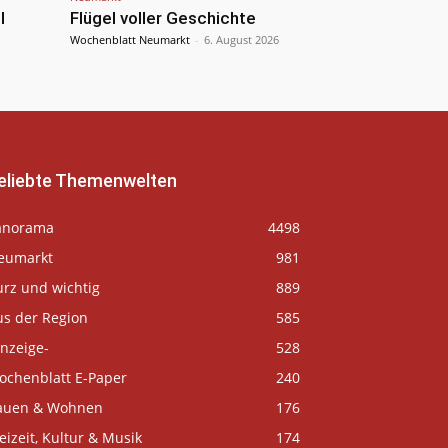
l
Flügel voller Geschichte
Wochenblatt Neumarkt
-
6. August 2026
eliebte Themenwelten
anorama
4498
eumarkt
981
urz und wichtig
889
us der Region
585
nzeige-
528
ochenblatt E-Paper
240
auen & Wohnen
176
eizeit, Kultur & Musik
174