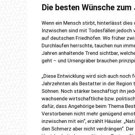
Die besten Wünsche zum 
Wenn ein Mensch stirbt, hinterlässt dies
Inzwischen sind mit Todesfällen jedoch 
auf deutschen Friedhöfen. Wo früher zw
Durchlaufen herrschte, tauchen nun immer 
Jahren anhaltende Trend sichtbar, welch
geht – und Urnengräber brauchen prinzipi
„Diese Entwicklung wird sich auch noch f
Jahrzehnten als Bestatter in der Region t
Söhnen. Noch stärker beschäftigt ihn jed
wachsende wirtschaftliche bzw. politisch
dafür, dass Angehörige beim Thema Bes
Verstorbenen nicht mehr genügend emoti
inzwischen mit ein“, erzählt Häusler. „Nat
den Schmerz aber nicht verdrängen“. De