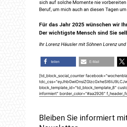
sich auf solche Momente nie vorbereiten 
Beruf, um mich auch an diesen Tagen um 
Für das Jahr 2025 wünschen wir Ih
Der wichtigste Mensch sind Sie sel
Ihr Lorenz Häusler mit Söhnen Lorenz und
teilen
E-Mail
[td_block_social_counter facebook="wochenbla
tdc_css="eyJhbGwiOnsiZGlzcGxheSI6IiJ9L
block_template_id="td_block_template_8" custom
informiert" border_color="#aa2926" f_header_
Bleiben Sie informiert m