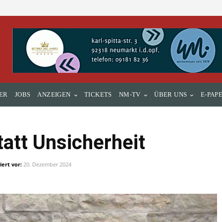
ER
JOBS
ANZEIGEN
TICKETS
NM-TV
ÜBER UNS
E-PAP
att Unsicherheit
iert vor:
20. Dezember 2024