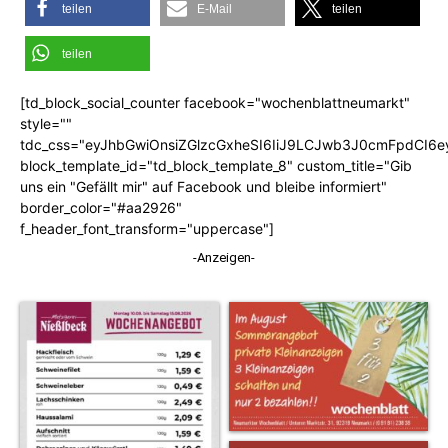
teilen
E-Mail
teilen
teilen
[td_block_social_counter facebook="wochenblattneumarkt"
style=""
tdc_css="eyJhbGwiOnsiZGlzcGxheSI6IiJ9LCJwb3J0cmFpdCI6
block_template_id="td_block_template_8" custom_title="Gib
uns ein "Gefällt mir" auf Facebook und bleibe informiert"
border_color="#aa2926"
f_header_font_transform="uppercase"]
-Anzeigen-