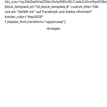
tdc_css="eyJhbGwiOnsiZGlzcGxheSI6IiJ9LCJwb3J0cmFpdCI6
block_template_id="td_block_template_8" custom_title="Gib
uns ein "Gefällt mir" auf Facebook und bleibe informiert"
border_color="#aa2926"
f_header_font_transform="uppercase"]
-Anzeigen-