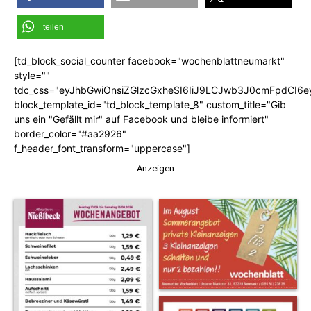
teilen
[td_block_social_counter facebook="wochenblattneumarkt"
style=""
tdc_css="eyJhbGwiOnsiZGlzcGxheSI6IiJ9LCJwb3J0cmFpdCI6
block_template_id="td_block_template_8" custom_title="Gib
uns ein "Gefällt mir" auf Facebook und bleibe informiert"
border_color="#aa2926"
f_header_font_transform="uppercase"]
-Anzeigen-