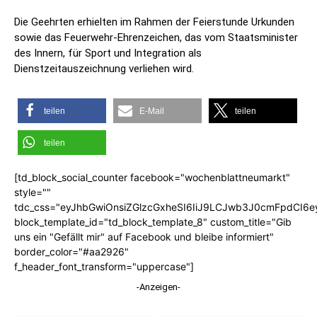
Die Geehrten erhielten im Rahmen der Feierstunde Urkunden
sowie das Feuerwehr‑Ehrenzeichen, das vom Staatsminister
des Innern, für Sport und Integration als
Dienstzeitauszeichnung verliehen wird.
teilen
E-Mail
teilen
teilen
[td_block_social_counter facebook="wochenblattneumarkt"
style=""
tdc_css="eyJhbGwiOnsiZGlzcGxheSI6IiJ9LCJwb3J0cmFpdCI6
block_template_id="td_block_template_8" custom_title="Gib
uns ein "Gefällt mir" auf Facebook und bleibe informiert"
border_color="#aa2926"
f_header_font_transform="uppercase"]
-Anzeigen-