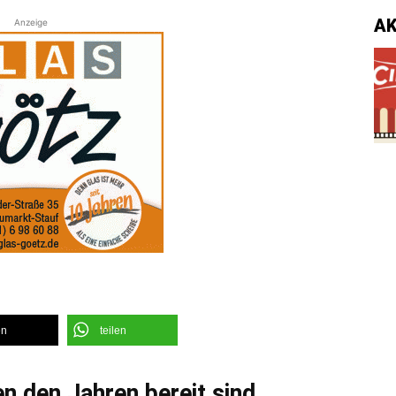
A
Anzeige
en
teilen
en den Jahren bereit sind