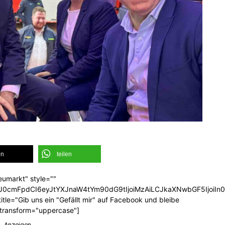
en
teilen
eumarkt" style=""
b3J0cmFpdCI6eyJtYXJnaW4tYm90dG9tIjoiMzAiLCJkaXNwbGF5Ijoi
tle="Gib uns ein "Gefällt mir" auf Facebook und bleibe
_transform="uppercase"]
-Anzeigen-