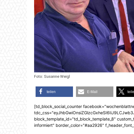
Foto: Susanne Weigl
teilen
E-Mail
teil
[td_block_social_counter facebook="wochenblattn
tdc_css="eyJhbGwiOnsiZGlzcGxheSI6IiJ9LCJw
block_template_id="td_block_template_8" custom_ti
informiert" border_color="#aa2926" f_header_font