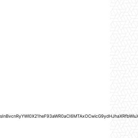
In0sInBvcnRyYWl0X21heF93aWR0aCI6MTAxOCwicG9ydHJhaXRfbWlu