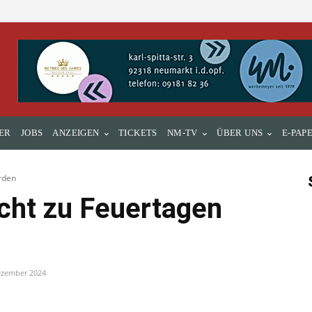
ER
JOBS
ANZEIGEN
TICKETS
NM-TV
ÜBER UNS
E-PAP
rden
icht zu Feuertagen
ezember 2024