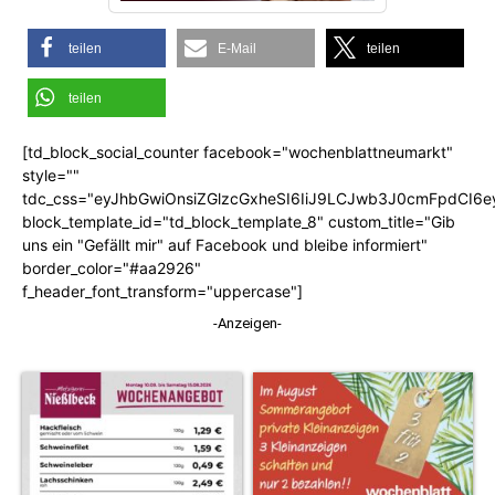
teilen
E-Mail
teilen
teilen
[td_block_social_counter facebook="wochenblattneumarkt"
style=""
tdc_css="eyJhbGwiOnsiZGlzcGxheSI6IiJ9LCJwb3J0cmFpdCI6
block_template_id="td_block_template_8" custom_title="Gib
uns ein "Gefällt mir" auf Facebook und bleibe informiert"
border_color="#aa2926"
f_header_font_transform="uppercase"]
-Anzeigen-