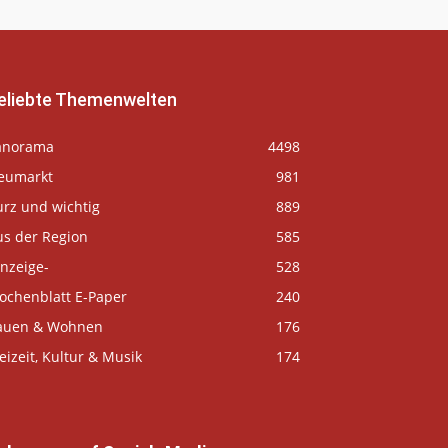
eliebte Themenwelten
anorama
4498
eumarkt
981
urz und wichtig
889
us der Region
585
nzeige-
528
ochenblatt E-Paper
240
auen & Wohnen
176
eizeit, Kultur & Musik
174