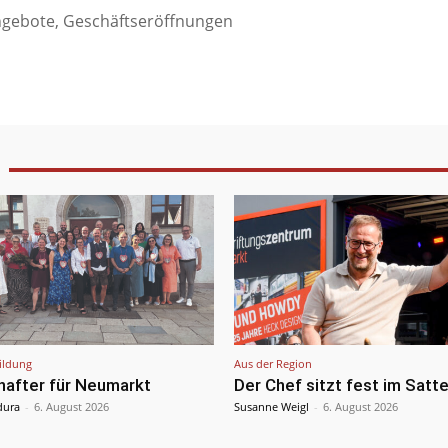
ngebote, Geschäftseröffnungen
ildung
Aus der Region
hafter für Neumarkt
Der Chef sitzt fest im Satte
dura
-
6. August 2026
Susanne Weigl
-
6. August 2026