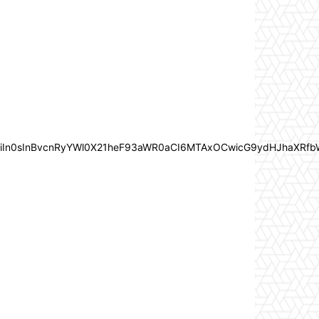
joiIn0sInBvcnRyYWl0X21heF93aWR0aCI6MTAxOCwicG9ydHJhaXRfb