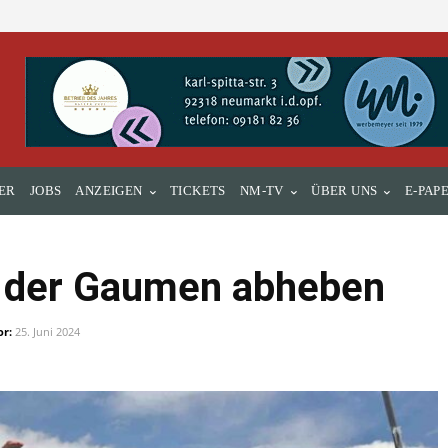
ER
JOBS
ANZEIGEN
TICKETS
NM-TV
ÜBER UNS
E-PAP
r) der Gaumen abheben
or:
25. Juni 2024