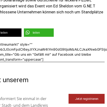
ganisiert wird das Event von Ed Sheldon vom G.NE.T
chlossene Unternehmen können sich noch um Standplätze
teilen
teilen
ttneumarkt" style=""
CJwb3J0cmFpdCI6eyJtYXJnaW4tYm90dG9tIjoiMzAiLCJkaXNwbGF5I
_title="Gib uns ein "Gefällt mir" auf Facebook und bleibe
font_transform="uppercase"]
it unserem
ormiert Sie einmal in der
Jetzt registrieren
r Stadt- und dem Landkreis