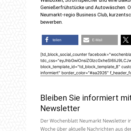
Genießerfrühstücke und Autowäschen. Or
Neumarkt-regio Business Club, kurzents
bewerben.
teilen
E-Mail
[td_block_social_counter facebook="wochenbla
tdc_css="eyJhbGwiOnsiZGlzcGxheSI6IiJ9L
block_template_id="td_block_template_8" custom
informiert" border_color="#aa2926" f_header_
Bleiben Sie informiert m
Newsletter
Der Wochenblatt Neumarkt Newsletter inf
Woche über aktuelle Nachrichten aus de