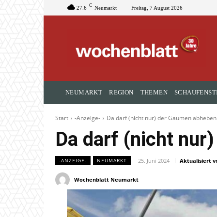
C
27.6
Neumarkt
Freitag, 7 August 2026
NEUMARKT
REGION
THEMEN
SCHAUFENST
Start
-Anzeige-
Da darf (nicht nur) der Gaumen abheben
Da darf (nicht nu
25. Juni 2024
Aktualisiert v
-ANZEIGE-
NEUMARKT
Wochenblatt Neumarkt